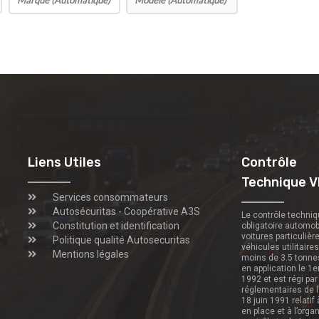
Liens Utiles
Contrôle
Technique V
Services consommateurs
Autosécuritas - Coopérative A3S
Le contrôle techni
Constitution et identification
obligatoire automob
voitures particulièr
Politique qualité Autosecuritas
véhicules utilitaire
Mentions légales
moins de 3.5 tonne
en application le 1e
1992 et est régi par
réglementaires de l
18 juin 1991 relatif
en place et à l’orga