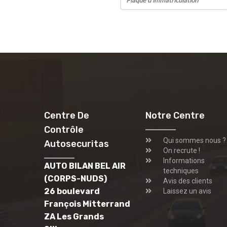
Centre De
Notre Centre
Contrôle
Qui sommes nous ?
Autosecuritas
On recrute !
Informations
AUTO BILAN BEL AIR
techniques
(CORPS-NUDS)
Avis des clients
26 boulevard
Laissez un avis
François Mitterrand
ZA Les Grands