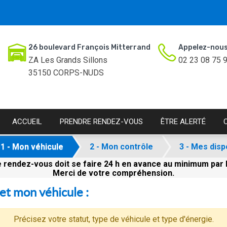
26 boulevard François Mitterrand
Appelez-nous
ZA Les Grands Sillons
02 23 08 75 
35150 CORPS-NUDS
ACCUEIL
PRENDRE RENDEZ-VOUS
ÊTRE ALERTÉ
1 - Mon véhicule
2 - Mon contrôle
3 - Mes disp
 rendez-vous doit se faire 24 h en avance au minimum par 
Merci de votre compréhension.
et mon véhicule :
Précisez votre statut, type de véhicule et type d'énergie.