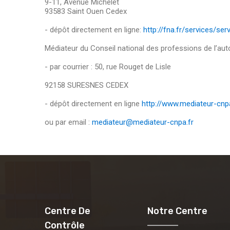
9-11, Avenue Michelet
93583 Saint Ouen Cedex
- dépôt directement en ligne:
http://fna.fr/services/s
Médiateur du Conseil national des professions de l’au
- par courrier : 50, rue Rouget de Lisle
92158 SURESNES CEDEX
- dépôt directement en ligne
http://www.mediateur-cnpa
ou par email :
mediateur@mediateur-cnpa.fr
Centre De
Notre Centre
Contrôle