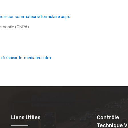
ervice-consommateurs/formulaire.aspx
tomobile (CNPA)
.fr/saisir-le-mediateur.htm
Liens Utiles
Contrôle
Technique V