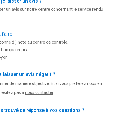
e laisser un avis ?
er un avis sur notre centre concernant le service rendu
faire :
bonne :) ) note au centre de contrôle.
 champs requis.
oyer.
 laisser un avis négatif ?
imer de manière objective. Et si vous préférez nous en
'hésitez pas à
nous contacter
.
s trouvé de réponse à vos questions ?