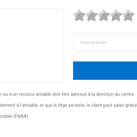
1
2
3
4
5
 ou à un recours amiable doit être adressé à la direction du centre.
ement à l’amiable, et que le litige persiste, le client peut saisir gra
omobile (FNAA)